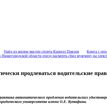
Ушёл из жизни мастер спорта Кирилл Павлов
Книга с опо
 Нижегородской области поезд насмерть сбил мужчину на элек
атически продлеваться водительские прав
практика автоматического продления водительских удостовере
 юридического университета имени О.Е. Кутафина.