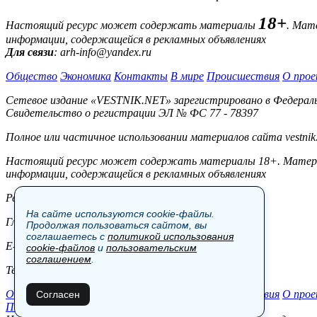
18+
Настоящий ресурс может содержать материалы
. Мат
информации, содержащейся в рекламных объявлениях
Для связи
: arh-info@yandex.ru
Общество
Экономика
Контакты
В мире
Происшествия
О прое
Сетевое издание «VESTNIK.NET» зарегистрировано в Федерально
Свидетельство о регистрации ЭЛ № ФС 77 - 78397
Полное или частичное использовании материалов сайта vestnik
Настоящий ресурс может содержать материалы 18+. Материал
информации, содержащейся в рекламных объявлениях
Редакция:
На сайте используются cookie-файлы.
Главный редактор: Боровов М.С.
Продолжая пользоваться сайтом, вы
соглашаетесь с
политикой использования
E-mail: site@vestnik.net, reb.msk@yandex.ru
cookie-файлов
и
пользовательским
соглашением
.
Тел.: +7 (921) 720-00-97
Общество
Экономика
Контакты
В мире
Происшествия
О прое
Согласен
Пользовательское соглашение