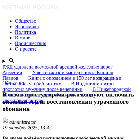
Общество
Экономика
Политика
В мире
Происшествия
О проекте
РЖД удивлена возможной арендой железных дорог
Армении
Ушёл из жизни мастер спорта Кирилл
Павлов
Книга с опозданием в 150 лет возвращена в
Общество
австралийскую библиотеку
В Индонезии питон
проглотил мужчину после вечеринки
В Нижегородской
В сезон простуд врачи рекомендуют включить
области поезд насмерть сбил мужчину на
электровелосипеде
витамин А для восстановления утраченного
обоняния
administrator
19 октября 2025, 13:42
Во время подъёма респираторных заболеваний многие