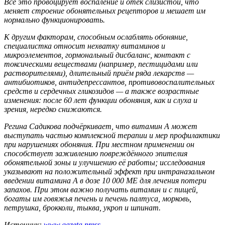
Всё это провоцирует воспаление и отёк слизистой, что
меняет строение обонятельных рецепторов и мешает им
нормально функционировать.
К другим факторам, способным ослаблять обоняние,
специалистка относит нехватку витаминов и
микроэлементов, гормональный дисбаланс, контакт с
токсическими веществами (например, пестицидами или
растворителями), длительный приём ряда лекарств —
антибиотиков, антидепрессантов, противовоспалительных
средств и сердечных гликозидов — а также возрастные
изменения: после 60 лет функции обоняния, как и слуха и
зрения, нередко снижаются.
Регина Садикова подчёркивает, что витамин А может
выступать частью комплексной терапии и мер профилактики
при нарушениях обоняния. При местном применении он
способствует заживлению повреждённого эпителия
обонятельной зоны и улучшению её работы; исследования
указывают на положительный эффект при интраназальном
введении витамина А в дозе 10 000 МЕ для лечения потери
запахов. При этом важно получать витамин и с пищей,
богаты им говяжья печень и печень палтуса, морковь,
петрушка, брокколи, тыква, укроп и шпинат.
Источник:
www.gazeta.press