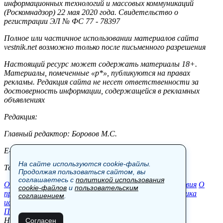
информационных технологий и массовых коммуникаций
(Роскомнадзор) 22 мая 2020 года. Свидетельство о
регистрации ЭЛ № ФС 77 - 78397
Полное или частичное использовании материалов сайта
vestnik.net возможно только после письменного разрешения
Настоящий ресурс может содержать материалы 18+.
Материалы, помеченные «р*», публикуются на правах
рекламы. Редакция сайта не несет ответственности за
достоверность информации, содержащейся в рекламных
объявлениях
Редакция:
Главный редактор: Боровов М.С.
E-mail: site@vestnik.net, reb.msk@yandex.ru
На сайте используются cookie-файлы.
Тел.: +7 (921) 720-00-97
Продолжая пользоваться сайтом, вы
соглашаетесь с
политикой использования
Общество
Экономика
Контакты
В мире
Происшествия
О
cookie-файлов
и
пользовательским
проекте
Шоу-бизнес
Политика
Пресс-релизы
Политика
соглашением
.
использования cookie-файлов
Пользовательское соглашение
Новости, аналитика, прогнозы и другие материалы,
Согласен