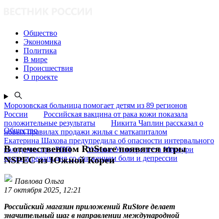
Общество
Экономика
Политика
В мире
Происшествия
О проекте
Морозовская больница помогает детям из 89 регионов
России
Российская вакцина от рака кожи показала
положительные результаты
Никита Чаплин рассказал о
Общество
новых правилах продажи жилья с маткапиталом
Екатерина Шахова предупредила об опасности интервального
В отечественном RuStore появятся игры
голодания при РПП
Ученые Университета Миссури
связали режим дня со снижением боли и депрессии
NSPEC из Южной Кореи
Павлова Ольга
17 октября 2025, 12:21
Российский магазин приложений RuStore делает
значительный шаг в направлении международной