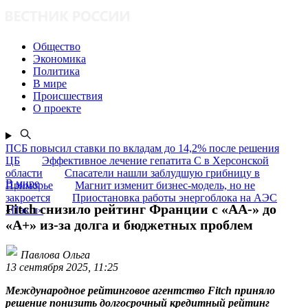
Общество
Экономика
Политика
В мире
Происшествия
О проекте
ПСБ повысил ставки по вкладам до 14,2% после решения
ЦБ
Эффективное лечение гепатита C в Херсонской
области
Спасатели нашли заблудшую грибницу в
В мире
Приморье
Магнит изменит бизнес-модель, но не
закроется
Приостановка работы энергоблока на АЭС
Fitch снизило рейтинг Франции с «АА-» до
«Пакш»
«А+» из-за долга и бюджетных проблем
Павлова Ольга
13 сентября 2025, 11:25
Международное рейтинговое агентство Fitch приняло
решение понизить долгосрочный кредитный рейтинг