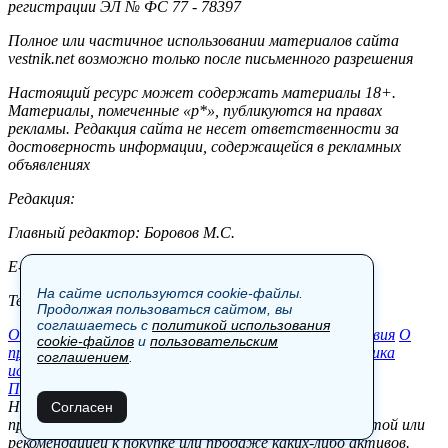
регистрации ЭЛ № ФС 77 - 78397
Полное или частичное использовании материалов сайта
vestnik.net возможно только после письменного разрешения
Настоящий ресурс может содержать материалы 18+.
Материалы, помеченные «р*», публикуются на правах
рекламы. Редакция сайта не несет ответственности за
достоверность информации, содержащейся в рекламных
объявлениях
Редакция:
Главный редактор: Боровов М.С.
E-mail: site@vestnik.net, reb.msk@yandex.ru
На сайте используются cookie-файлы.
Тел.: +7 (921) 720-00-97
Продолжая пользоваться сайтом, вы
соглашаетесь с
политикой использования
Общество
Экономика
Контакты
В мире
Происшествия
О
cookie-файлов
и
пользовательским
проекте
Шоу-бизнес
Политика
Пресс-релизы
Политика
соглашением
.
использования cookie-файлов
Пользовательское соглашение
Новости, аналитика, прогнозы и другие материалы,
Согласен
представленные на данном сайте, не являются офертой или
рекомендацией к покупке или продаже каких-либо активов.