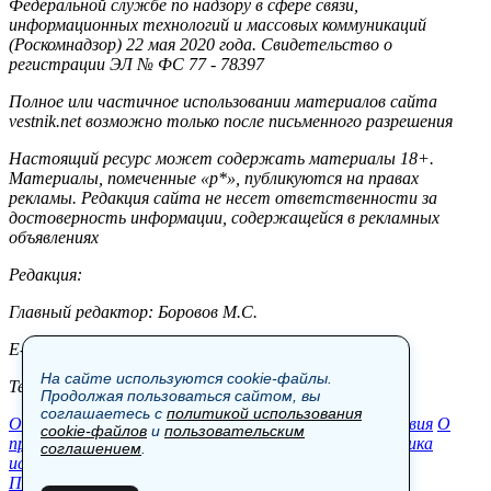
Федеральной службе по надзору в сфере связи,
информационных технологий и массовых коммуникаций
(Роскомнадзор) 22 мая 2020 года. Свидетельство о
регистрации ЭЛ № ФС 77 - 78397
Полное или частичное использовании материалов сайта
vestnik.net возможно только после письменного разрешения
Настоящий ресурс может содержать материалы 18+.
Материалы, помеченные «р*», публикуются на правах
рекламы. Редакция сайта не несет ответственности за
достоверность информации, содержащейся в рекламных
объявлениях
Редакция:
Главный редактор: Боровов М.С.
E-mail: site@vestnik.net, reb.msk@yandex.ru
На сайте используются cookie-файлы.
Тел.: +7 (921) 720-00-97
Продолжая пользоваться сайтом, вы
соглашаетесь с
политикой использования
Общество
Экономика
Контакты
В мире
Происшествия
О
cookie-файлов
и
пользовательским
проекте
Шоу-бизнес
Политика
Пресс-релизы
Политика
соглашением
.
использования cookie-файлов
Пользовательское соглашение