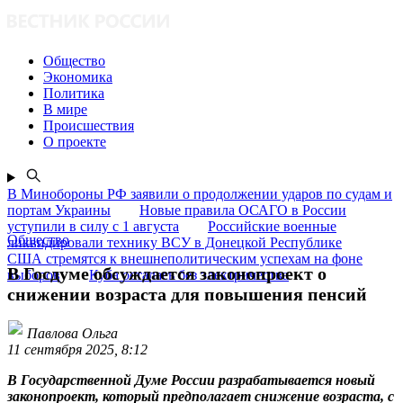
Общество
Экономика
Политика
В мире
Происшествия
О проекте
В Минобороны РФ заявили о продолжении ударов по судам и
портам Украины
Новые правила ОСАГО в России
уступили в силу с 1 августа
Российские военные
Общество
ликвидировали технику ВСУ в Донецкой Республике
США стремятся к внешнеполитическим успехам на фоне
В Госдуме обсуждается законопроект о
выборов
Куба осталась без электричества
снижении возраста для повышения пенсий
Павлова Ольга
11 сентября 2025, 8:12
В Государственной Думе России разрабатывается новый
законопроект, который предполагает снижение возраста, с