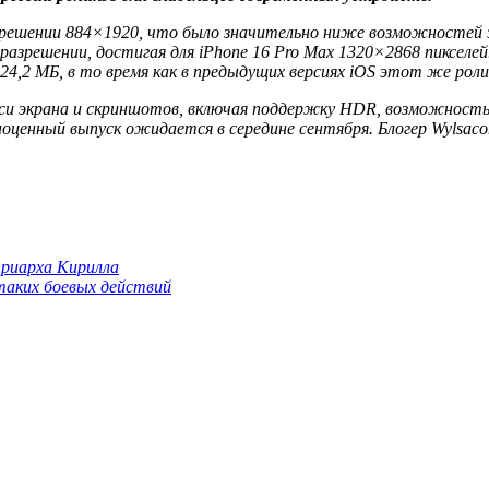
разрешении 884×1920, что было значительно ниже возможностей э
разрешении, достигая для iPhone 16 Pro Max 1320×2868 пикселей
24,2 МБ, в то время как в предыдущих версиях iOS этот же ролик
иси экрана и скриншотов, включая поддержку HDR, возможность 
ноценный выпуск ожидается в середине сентября. Блогер Wylsac
триарха Кирилла
 таких боевых действий