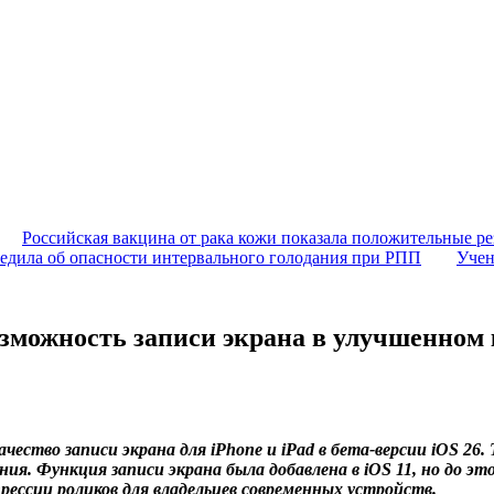
Российская вакцина от рака кожи показала положительные ре
едила об опасности интервального голодания при РПП
Учен
озможность записи экрана в улучшенном 
ество записи экрана для iPhone и iPad в бета-версии iOS 26.
я. Функция записи экрана была добавлена в iOS 11, но до эт
рессии роликов для владельцев современных устройств.