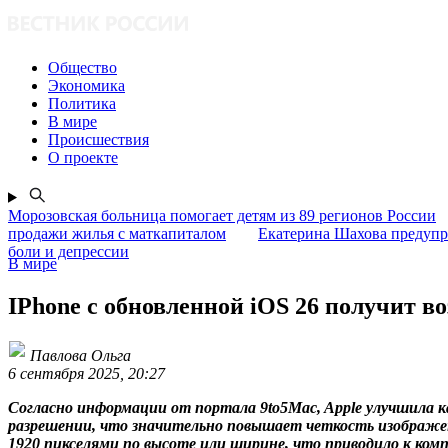
Общество
Экономика
Политика
В мире
Происшествия
О проекте
Морозовская больница помогает детям из 89 регионов России
продажи жилья с маткапиталом
Екатерина Шахова предупр
боли и депрессии
В мире
IPhone с обновленной iOS 26 получит в
Павлова Ольга
6 сентября 2025, 20:27
Согласно информации от портала 9to5Mac, Apple улучшила кач
разрешении, что значительно повышает четкость изображени
1920 пикселями по высоте или ширине, что приводило к комп