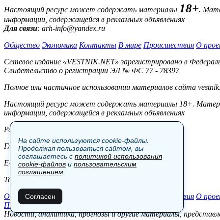
18+
Настоящий ресурс может содержать материалы
. Мат
информации, содержащейся в рекламных объявлениях
Для связи
: arh-info@yandex.ru
Общество
Экономика
Контакты
В мире
Происшествия
О прое
Сетевое издание «VESTNIK.NET» зарегистрировано в Федерально
Свидетельство о регистрации ЭЛ № ФС 77 - 78397
Полное или частичное использовании материалов сайта vestnik
Настоящий ресурс может содержать материалы 18+. Материал
информации, содержащейся в рекламных объявлениях
Редакция:
На сайте используются cookie-файлы.
Главный редактор: Боровов М.С.
Продолжая пользоваться сайтом, вы
соглашаетесь с
политикой использования
E-mail: site@vestnik.net, reb.msk@yandex.ru
cookie-файлов
и
пользовательским
соглашением
.
Тел.: +7 (921) 720-00-97
Общество
Экономика
Контакты
В мире
Происшествия
О прое
Согласен
Пользовательское соглашение
Новости, аналитика, прогнозы и другие материалы, представле