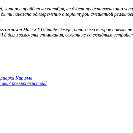
 которое пройдет 4 сентября, не будет представлено это устр
быть показана одновременно с гарнитурой смешанной реальност
.
о Huawei Mate XT Ultimate Design, однако его второе поколени
 UI 8 были замечены упоминания, связанные со складным устрой
триарха Кирилла
 таких боевых действий