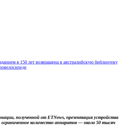
зданием в 150 лет возвращена в австралийскую библиотеку
тровелосипеде
рмации, полученной от ETNews, презентация устройства
о ограниченное количество аппаратов — около 50 тысяч