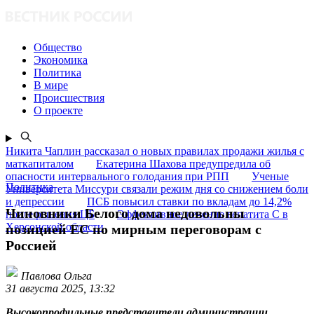
Общество
Экономика
Политика
В мире
Происшествия
О проекте
Никита Чаплин рассказал о новых правилах продажи жилья с
маткапиталом
Екатерина Шахова предупредила об
опасности интервального голодания при РПП
Ученые
Политика
Университета Миссури связали режим дня со снижением боли
и депрессии
ПСБ повысил ставки по вкладам до 14,2%
Чиновники Белого дома недовольны
после решения ЦБ
Эффективное лечение гепатита C в
Херсонской области
позицией ЕС по мирным переговорам с
Россией
Павлова Ольга
31 августа 2025, 13:32
Высокопрофильные представители администрации