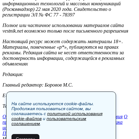
информационных технологий и массовых коммуникаций
(Роскомнадзор) 22 мая 2020 года. Свидетельство о
регистрации ЭЛ № ФС 77 - 78397
Полное или частичное использовании материалов сайта
vestnik.net возможно только после письменного разрешения
Настоящий ресурс может содержать материалы 18+.
Материалы, помеченные «р*», публикуются на правах
рекламы. Редакция сайта не несет ответственности за
достоверность информации, содержащейся в рекламных
объявлениях
Редакция:
Главный редактор: Боровов М.С.
E-mail: site@vestnik.net, reb.msk@yandex.ru
На сайте используются cookie-файлы.
Тел.: +7 (921) 720-00-97
Продолжая пользоваться сайтом, вы
соглашаетесь с
политикой использования
Общество
Экономика
Контакты
В мире
Происшествия
О
cookie-файлов
и
пользовательским
проекте
Шоу-бизнес
Политика
Пресс-релизы
Политика
соглашением
.
использования cookie-файлов
Пользовательское соглашение
Новости, аналитика, прогнозы и другие материалы,