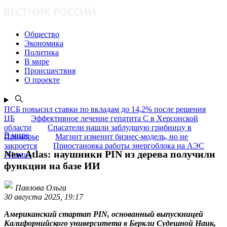
Общество
Экономика
Политика
В мире
Происшествия
О проекте
ПСБ повысил ставки по вкладам до 14,2% после решения
ЦБ
Эффективное лечение гепатита C в Херсонской
области
Спасатели нашли заблудшую грибницу в
В мире
Приморье
Магнит изменит бизнес-модель, но не
закроется
Приостановка работы энергоблока на АЭС
New Atlas: наушники PIN из дерева получили
«Пакш»
функции на базе ИИ
Павлова Ольга
30 августа 2025, 19:17
Американский стартап PIN, основанный выпускницей
Калифорнийского университета в Беркли Судешной Наик,