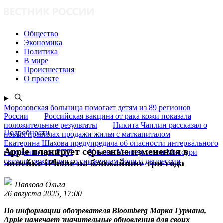
Общество
Экономика
Политика
В мире
Происшествия
О проекте
Морозовская больница помогает детям из 89 регионов
России
Российская вакцина от рака кожи показала
положительные результаты
Никита Чаплин рассказал о
Подробности
новых правилах продажи жилья с маткапиталом
Екатерина Шахова предупредила об опасности интервального
Apple планирует серьезные изменения в
голодания при РПП
Ученые Университета Миссури
связали режим дня со снижением боли и депрессии
линейке iPhone на ближайшие три года
Павлова Ольга
26 августа 2025, 17:00
По информации обозревателя Bloomberg Марка Гурмана,
Apple намечает значительные обновления для своих