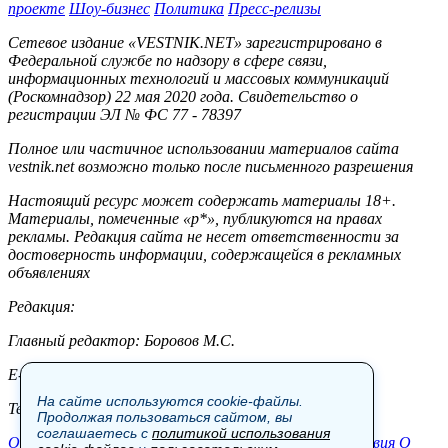
проекте
Шоу-бизнес
Политика
Пресс-релизы
Сетевое издание «VESTNIK.NET» зарегистрировано в
Федеральной службе по надзору в сфере связи,
информационных технологий и массовых коммуникаций
(Роскомнадзор) 22 мая 2020 года. Свидетельство о
регистрации ЭЛ № ФС 77 - 78397
Полное или частичное использовании материалов сайта
vestnik.net возможно только после письменного разрешения
Настоящий ресурс может содержать материалы 18+.
Материалы, помеченные «р*», публикуются на правах
рекламы. Редакция сайта не несет ответственности за
достоверность информации, содержащейся в рекламных
объявлениях
Редакция:
Главный редактор: Боровов М.С.
E-mail: site@vestnik.net, reb.msk@yandex.ru
На сайте используются cookie-файлы.
Тел.: +7 (921) 720-00-97
Продолжая пользоваться сайтом, вы
соглашаетесь с
политикой использования
Общество
Экономика
Контакты
В мире
Происшествия
О